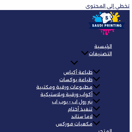
تخطي إلى المحتوى
الرئيسية
التصنيفات
طباعة أكياس
طباعة بوكسات
مطبوعات ورقية ومكتبية
أكواب ورقية وبلاستيكية
بنر رول اب – بوب اب
تنفيذ أختام
لاما ستاند
مكعبات فوركس
المتجر