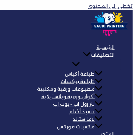
تخطي إلى المحتوى
الرئيسية
التصنيفات
طباعة أكياس
طباعة بوكسات
مطبوعات ورقية ومكتبية
أكواب ورقية وبلاستيكية
بنر رول اب – بوب اب
تنفيذ أختام
لاما ستاند
مكعبات فوركس
المتجر