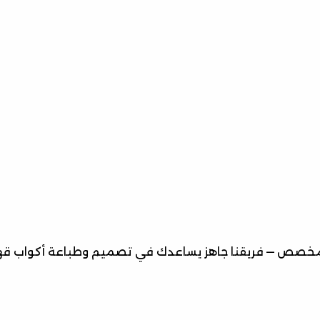
صص — فريقنا جاهز يساعدك في تصميم وطباعة أكواب قهوة