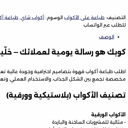
التصنيف:
طباعة على الأكواب
الوسوم:
أكواب شاي
,
طباعة أك
للطلب عبر الواتساب
الوصف
كوبك هو رسالة يومية لعملائك — خل
اطلب طباعة أكواب قهوة بتصاميم احترافية وجودة عالية تع
مخصصة تجمع بين الشكل الجذاب، والاستخدام العملي، وتعزي
تصنيف الأكواب (بلاستيكية وورقية)
الأكواب الورقية
• مثالية للمشروبات الساخنة والباردة