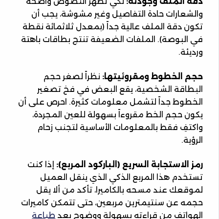
دقة الملف وجودته:
لكي تظهر النصوص واضحة
والشعارات حادة التفاصيل وغير مشوشة، يجب أن
تكون دقة الملف عالية جداً (بمعدل ثلاثمائة نقطة
في البوصة). الملفات الضعيفة تنتج بطاقات باهتة
ورديئة.
حجم الخطوط ومقروئيتها:
نظراً لصغر حجم
البطاقة الشخصية، يقع البعض في فخ تصغير
الخطوط جداً لتشمل معلومات كثيرة. احرص على أن
يكون حجم الخط مقروءاً بسهولة للعين المجردة،
واكتفِ فقط بالمعلومات الأساسية لتجنب زحام
الرؤية.
رمز الاستجابة السريع (الباركود المربع):
إذا كنت
تستخدم هذا المربع الذكي الذي ينقل العميل
لموقعك عند مسحه بالكاميرا، تأكد من ألا يقل
حجمه عن سنتيمترين مربعين، حتى تتمكن كاميرات
الهواتف من قراءته بسهولة ووضوح بعد
طباعة