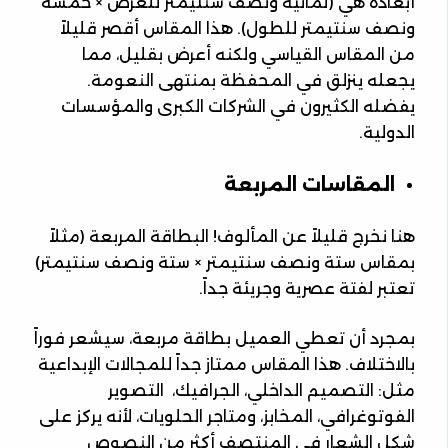
أبعاده هي (ثمانية ونصف سنتيمتر للعرض × خمسة
ونصف سنتيمتر للطول). هذا المقاس أقصر قليلاً
من المقاس القياسي ولكنه أعرض بقليل، مما
يجعله ينزلق في المحفظة بمنتهى النعومة.
يفضله الكثيرون في الشركات الكبرى والمؤسسات
الدولية.
المقاسات المربعة
هنا نخرج قليلاً عن المألوف! البطاقة المربعة (مثلاً
بمقاس ستة ونصف سنتيمتر × ستة ونصف سنتيمتر)
تعتبر لفتة عصرية وجريئة جداً.
بمجرد أن تعطي العميل بطاقة مربعة، سيشعر فوراً
بالاختلاف. هذا المقاس ممتاز جداً للمجالات الإبداعية
مثل: التصميم الداخلي، الجرافيك، التصوير
الفوتوغرافي، المخابز، ومتاجر الحلويات، لأنه يركز على
شكل الشعار في المنتصف أكثر من النصوص