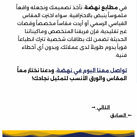
في
مطابع نهضة
، نأخذ تصميمك ونجعله واقعاً
ملموساً ينبض بالاحترافية. سواء اخترت المقاس
القياسي الرسمي أو أردت مقاساً مخصصاً وقصات
غير تقليدية، فإن فريقنا المتخصص وماكيناتنا
الحديثة تضمن لك بطاقات شخصية تترك انطباعاً
قوياً يدوم طويلاً لدى عملائك، وبدون أي أخطاء
فنية.
تواصل معنا اليوم في نهضة
، ودعنا نختار معاً
المقاس والورق الأنسب لتمثيل نجاحك!
التالي
السابق