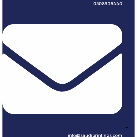
0508906440
info@saudiprintings.com