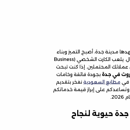
دها مدينة جدة، أصبح التميز وبناء
هوية بصرية قوية أمراً لا غنى عنه لأي شركة أو رائد أعمال. يلعب الكارت الشخصي (Business
بين عملائك المحتملين. إذا كنت تبحث
وت في جدة
بجودة فائقة وخامات
ن في
مطابع السعودية
نفخر بتقديم
تساعدكم على إبراز قيمة خدماتكم
2.
جدة حيوية لنجاح