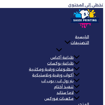
تخطي إلى المحتوى
الرئيسية
التصنيفات
طباعة أكياس
طباعة بوكسات
مطبوعات ورقية ومكتبية
أكواب ورقية وبلاستيكية
بنر رول اب – بوب اب
تنفيذ أختام
لاما ستاند
مكعبات فوركس
المتجر