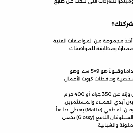
ً ومبتكراً للشركات التي تبحث عن طابع
شركتك؟
خذ مجموعة من المواصفات الفنية
ة ممتازة ومطابقة للمواصفات
الحجم الأكثر استخداماً وقبولاً هو 9×5 سم، وهو
شخصية وحافظات كروت الأعمال
نوصي دائماً باستخدام ورق لا يقل وزنه عن 350 جرام أو 400 جرام
 بين أيدي العملاء والمستثمرين.
استخدام السيلوفان المطفي (Matte) يعطي طابعاً
هادئاً وراقياً ويقلل من انعكاسات الضوء، في حين أن السيلوفان اللامع (Glossy) يجعل
لملونة والشبابية.