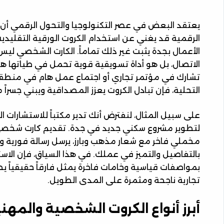
يعتقد البعض في عصر التكنولوجيا والتحول الرقمي أن 
الرقمية قد يغني عن استخدام الكروت الورقية التقليدية
الأعمال بجدة يثبت غير ذلك تماماً. الكارت الشخصي ليس
الاتصال، بل هو أداة تسويقية قوية تحمل في طياتها هو
تشارك في مؤتمر تجاري أو اجتماع عمل هام في منطقة 
التحلية، فإن تبادل الكروت يعزز المصداقية ويبني جسراً م
على سبيل المثال، لنفترض أنك تدير مكتباً للاستشارات 
لتطوير مشروع سكني جديد في جدة. تقديم كارت شخص
مخملي فاخر مع شعار مذهب وبارز، يرسل رسالة فورية
بالتفاصيل والتميز في عملك. في هذا السياق، فإن الاس
بمواصفات قياسية وخامات فاخرة يمثل فارقاً حقيقياً يحو
تجارية ناجحة ومثمرة على المدى الطويل.
أبرز أنواع الكروت الشخصية والمهني