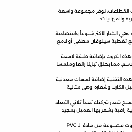
لف القطاعات، نوفر مجموعة واسعة
ة والميزانيات:
وهي الخيار الأكثر شيوعاً واقتصادية،
لى ورق كوشيه متين بوزن 350 جرام مع تغطية سيلوفان مطفي أو لامع
هذه الكروت بإضافة طبقة لامعة
، مما يخلق تبايناً رائعاً وملمساً
هذه التقنية إضافة لمسات معدنية
يل الكارت وشعاره، وهي مثالية
نح شعار شركتك بُعداً ثلاثي الأبعاد
كية راقية يشعر بها العميل بمجرد
كروت مصنوعة من مادة الـ PVC