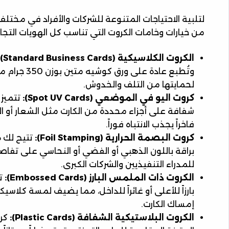
لتلبية الاحتياجات المتنوعة للشركات والأفراد في مخت
من خيارات وخامات الكروت التي تناسب كل الهويات التجاري
الكروت الكلاسيكية (Standard Business Cards):
وتُطبع عادة ع
لحمايتها من التلف والخدوش.
كروت اليو في الموضعي (Spot UV Cards):
تتميز 
شفافة على أجزاء محددة من الكارت مثل الشعار أو الاسم
فاخراً يجذب الانتباه فوراً.
كروت البصمة الحرارية (Foil Stamping):
تتيح لك 
براقة باللون الذهبي أو الفضي أو النحاسي على تفاص
للمدراء التنفيذيين والشركات الكبرى.
الكروت ذات الملمس البارز (Embossed Cards):
تم
بارزاً للأعلى أو غائراً للداخل، مما يضيف لمسة كلاسي
إمساك الكارت.
الكروت البلاستيكية الشفافة (Plastic Cards):