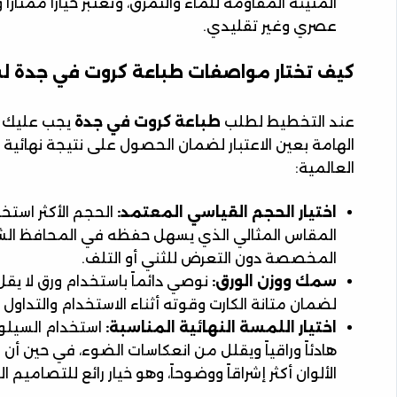
المتينة المقاومة للماء والتمزق، وتعتبر خياراً ممتازا
عصري وغير تقليدي.
كيف تختار مواصفات طباعة كروت في جدة ل
عند التخطيط لطلب
طباعة كروت في جدة
يجب عليك أ
الهامة بعين الاعتبار لضمان الحصول على نتيجة نهائي
العالمية:
اختيار الحجم القياسي المعتمد:
المقاس المثالي الذي يسهل حفظه في المحافظ ال
المخصصة دون التعرض للثني أو التلف.
سمك ووزن الورق:
لضمان متانة الكارت وقوته أثناء الاستخدام والتداول
اختيار اللمسة النهائية المناسبة:
الألوان أكثر إشراقاً ووضوحاً، وهو خيار رائع للتصاميم ا