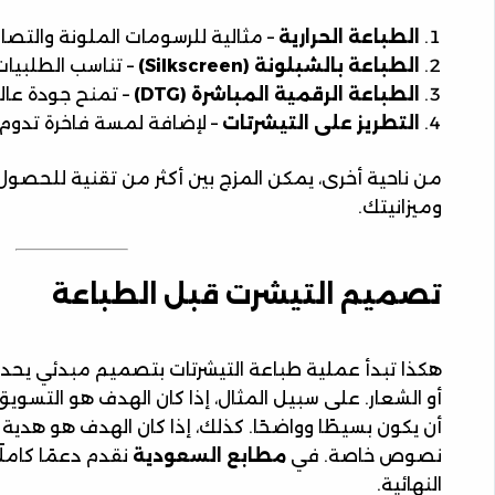
الطباعة الحرارية
– مثالية للرسومات الملونة والتصا
الطباعة بالشبلونة (Silkscreen)
– تناسب الطلبيات 
الطباعة الرقمية المباشرة (DTG)
– تمنح جودة عال
التطريز على التيشرتات
– لإضافة لمسة فاخرة تدوم ط
من ناحية أخرى، يمكن المزج بين أكثر من تقنية للحص
وميزانيتك.
تصميم التيشرت قبل الطباعة
هكذا تبدأ عملية طباعة التيشرتات بتصميم مبدئي يحدد 
أو الشعار. على سبيل المثال، إذا كان الهدف هو التسوي
أن يكون بسيطًا وواضحًا. كذلك، إذا كان الهدف هو هدي
نصوص خاصة. في
مطابع السعودية
نقدم دعمًا كامل
النهائية.