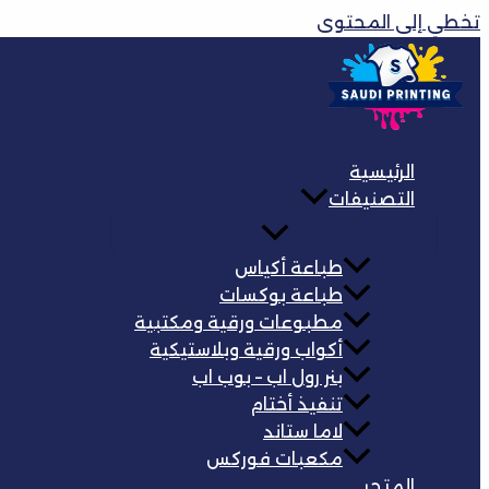
تخطي إلى المحتوى
الرئيسية
التصنيفات
طباعة أكياس
طباعة بوكسات
مطبوعات ورقية ومكتبية
أكواب ورقية وبلاستيكية
بنر رول اب – بوب اب
تنفيذ أختام
لاما ستاند
مكعبات فوركس
المتجر