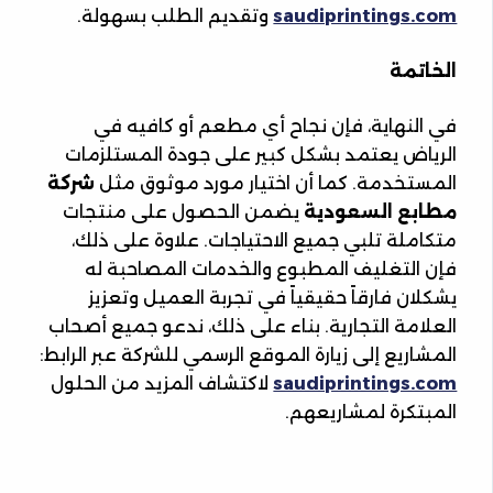
saudiprintings.com
وتقديم الطلب بسهولة.
الخاتمة
في النهاية، فإن نجاح أي مطعم أو كافيه في
الرياض يعتمد بشكل كبير على جودة المستلزمات
المستخدمة. كما أن اختيار مورد موثوق مثل
شركة
مطابع السعودية
يضمن الحصول على منتجات
متكاملة تلبي جميع الاحتياجات. علاوة على ذلك،
فإن التغليف المطبوع والخدمات المصاحبة له
يشكلان فارقاً حقيقياً في تجربة العميل وتعزيز
العلامة التجارية. بناء على ذلك، ندعو جميع أصحاب
المشاريع إلى زيارة الموقع الرسمي للشركة عبر الرابط:
saudiprintings.com
لاكتشاف المزيد من الحلول
المبتكرة لمشاريعهم.